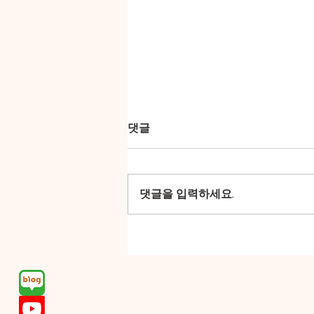
웃시야는 오만한 폭군이었을
댓글
까? 경건하고 현명한 군주였을
까?| 목회칼럼 | 하남교회 | 윤
웃시야는 열여섯 살에 왕이 되어
길주 목사
오십이 년 동안 유다를 다스렸습니
댓글을 입력하세요.
다. 웃시야가 왕이 될 때 그의 곁에
는 선지자 스가랴가 있었습니다.
스가랴는 웃시야 왕의 멘토가 되어
선한 길로 인도했습니다. 웃시야는
하나님의 말씀에 능통한 선지자의
지도를 받으며 경건하고 신실한 군
주로 살아가게 됩니다. 웃시야가