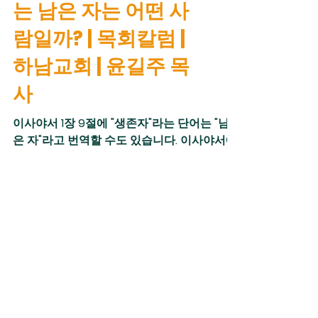
는 남은 자는 어떤 사
없이도 살 만한 세상을 만들어가고 있었습니
다. 예배하는 공동체를 형성해 역사를 이어가
람일까? | 목회칼럼 |
던 셋의 후손들 중에 문명화된 삶을 부러워하
하남교회 | 윤길주 목
는 이들이 생겼습니다. 견고한 건축물과 높은
생산성에 기반한 풍요로운 삶이 좋아 보였습
사
니다. 그리고 그들과의 동맹을 계획했습니다.
이때 일어난 일을 1-2절이 기록합니다. "사람
이사야서 1장 9절에 "생존자"라는 단어는 "남
이 땅 위에 번성하기 시작할 때에 그들에게서
은 자"라고 번역할 수도 있습니다. 이사야서에
딸들이 나니 하나님의 아들들이 사람의 딸들
"남겨진 무리" "피한 자"등으로 표현된 단어들
의 아름다움을 보고 자기들이 좋아하는 모든
은 "남은 자"라고 읽을 수 있습니다. 이사야서
여자를 아내로 삼는지라." 구별된 삶을 살던
는 남은 자들을 통해 드러나는 하나님의 구원
역사를 자세히 기록하고 있습니다. 언약 백성
들의 공동체인 교회는 남은 자들의 공동체라
아버지의 마음을 품
고 할 수 있습니다. 남은 자는 하나님의 심판을
통과한 사람들입니다. 이사야 시대에 유다는
으십시오 | 누가복음
소돔과 고모라와 같았습니다. 하나님의 심판
을 피할 수 없었죠. 하나님께서 유다를 심판하
15:11-32 | 구역모임
실 때 그 심판을 통과하고 살아남은 사람들이