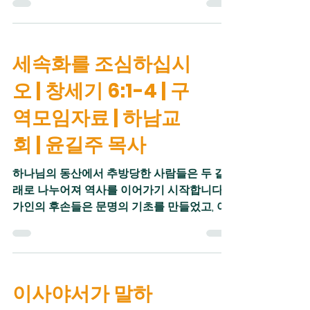
사도 바울과 함께 복음사역에
도했습니다. 웃시야는 하나님의 말씀에 능통
한 선지자의 지도를 받으며 경건하고 신실한
군주로 살아가게 됩니다. 웃시야가 다스리는
세속화를 조심하십시
동안 국가질서가 확립되었고, 농업 생산성도
향상되었습니다. 황무지에 우물을 파서 가축
오 | 창세기 6:1-4 | 구
을 기르고 작물을 가꾸었습니다. 군사적으로
탁월해 블레셋과의 전투에 연이어 승리해 다
역모임자료 | 하남교
윗과 솔로몬의 때의 영토를 회복했습니다. 외
회 | 윤길주 목사
교력을 발휘해 암몬으로부터 조공을 받아내기
도 했습니다. 요새를 건설해 국경을 튼튼히 했
하나님의 동산에서 추방당한 사람들은 두 갈
고, 삼십만에 이르는 정예 병사를 양성해 외적
래로 나누어져 역사를 이어가기 시작합니다.
의 침입에 대비했습니다. 웃시야가 다스리는
가인의 후손들은 문명의 기초를 만들었고, 아
동안 유다는 군사적 안정을 기반으로 경제적
담과 셋으로 이어진 사람들은 하나님과 동행
번영을 이루었습니다. 웃시야 왕의 다스림으
하며 예배하는 공동체를 이루었습니다. 시간
로 인해 유다는 다윗과 솔로몬 이후 가장 번영
이 흐르면서 두 종류의 삶에 현저한 차이가 생
한 나라를 이루게 되었습니다. 백
겼습니다. 가인의 후손들이 쌓은 건축물은 점
이사야서가 말하
점 견고해졌고 새로운 농기구를 개발해 생산
성이 높아졌습니다. 가인의 후손들은 하나님