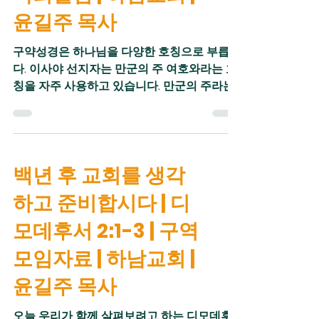
설명하고 있습니다. "그 때에 온 땅이 하나님
윤길주 목사
앞에 부패하여 포악함이 땅에 가득한지라" 부
패하다는 말은 변질되다는 의미를 가지고 있
구약성경은 하나님을 다양한 호칭으로 부릅니
습니다. 본 모습을 잃어버릴 때 부패했다고 말
다. 이사야 선지자는 만군의 주 여호와라는 호
합니다. 우리의 이성과 감정의 의지는 부패했
칭을 자주 사용하고 있습니다. 만군의 주라는
습니다. 하나님께서 주신 아름다운 형상이 훼
호칭이 처음 성경에 등장한 것은 사무엘서입
손되었습니다. 바르게 생각하고, 온전하게 느
니다. 사무엘상 1장 3절에 "만군의 여호와"라는
끼며, 선한 것을 추구할 수 없게 되었습니다.
표현이 등장합니다. 이후 주전 800-600년 사
아담의 모든 후손들은
이에 활동한 선지자들의 글에 "만군의 주 여호
백년 후 교회를 생각
와"라는 호칭이 자주 발견됩니다. 두 시대에는
비슷한 점이 있습니다. 사무엘의 시대는 블레
하고 준비합시다 | 디
셋의 위협을 비롯한 주변 나라들의 침략과 지
배가 반복되었고, 주전 800년 이후 선지자들
모데후서 2:1-3 | 구역
의 시대에도 앗수르와 바벨론의 침략이 있었
모임자료 | 하남교회 |
습니다. "만군"이라는 말은 모든 나라와 민족
과 열방의 군대 전체를 아우르는 표현입니다.
윤길주 목사
지상에 있는 모든 나라의 군대 뿐 아니라 천상
에 있는 천군과 천사들을 포함하는 말이 "만
오늘 우리가 함께 살펴보려고 하는 디모데후