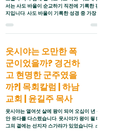
군"입니다. 여호와 하나님은 이스라엘만의 하
서는 사도 바울이 순교하기 직전에 기록한 편
나님이 아니라 만군의 하나님이라는 고백이
지입니다. 사도 바울이 기록한 성경 중 가장 마
이 말에 담겨 있습니다. 하나님은 온 세상을 창
지막 성경이 바로 디모데 후서입니다. 디모데
조하신 분으로 온
후서를 기록할 당시 사도 바울은 로마의 감옥
에 갇혀 있었습니다. 사도행전 마지막 부분에
사도 바울이 로마에 있었는데, 그 때에는 연금
웃시야는 오만한 폭
상태였습니다. 움직임은 제한되어 있었지만
손님을 맞이할 수 있었습니다. 그러나 디모데
군이었을까? 경건하
후서를 기록할 당시에는 상황이 다릅니다. 사
도 바울은 신앙 때문에 투옥되었고, 순교를 예
고 현명한 군주였을
감하고 있습니다. 그러니까 디모데후서는 사
까?| 목회칼럼 | 하남
도 바울의 유언장이라 할 수 있습니다. 이 유언
장의 수신자가 ‘디모데’입니다. 디모데후서가
교회 | 윤길주 목사
기록될 당시 로마의 황제는 폭군 네로였습니
다. 네로에 의해 시작된 기독교에 대한 박해가
웃시야는 열여섯 살에 왕이 되어 오십이 년 동
확산되고 있었습니다. 많은 그리스도인들이
안 유다를 다스렸습니다. 웃시야가 왕이 될 때
죽임을 당했습니다. 두려움에 사로잡힌 사람
그의 곁에는 선지자 스가랴가 있었습니다. 스
들 중에는 신앙을 버리는 이들도 있었습니다.
가랴는 웃시야 왕의 멘토가 되어 선한 길로 인