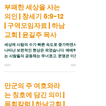
이해하면 성경에 담겨 있는 풍성한 하나님의
가시는 곳에 노아의 발길이 머믈렀고, 하나님
부패한 세상을 사는
뜻을 더 깊이 알 수 있습니다. 그 날은 인간의
께서 슬퍼하실 때 노아도 함께 슬퍼했습니다.
모든 교만이 무너지는 심판의 날입니다. 고대
하나님을 신뢰하는 노아의 삶은 하나님과 깊
의인 | 창세기 6:9-12
근동의 강대국들은 자신들의 무력과 지혜를
이 연
의지했습니다. 강력한 군대를 앞세워 제국을
| 구역모임자료 | 하남
건설한 자들은 하늘까지 높아졌습니다. 제국
교회 | 윤길주 목사
의 건설자들은 신적인 존재로 추앙받았습니
다. 그 날은 높아진 인간의 교만이 철저히 낮아
세상에 사람의 수가 빠른 속도로 증가하면서
지는 날로서 하나님이 행하시는 심판의 날입
나타난 보편적인 현상은 죄였습니다. 예배하
니다. 그 날은 하나님을 대적해 높아진 모든 것
는 사람들의 공동체는 무너졌고, 문명은 이전
은 낮아지고 오직 하나님의 주권과 영광이 세
보다 더 빠른 속도로 발전했습니다. 문명이 이
상에 드러나게 됩니다. 심판하시는 하나님은
루어낸 눈부신 발전은 인류를 의의 길로 인도
절대적 주권을 가지신 분으로 만백성을 다스
하지 못했습니다. 인류는 이전보다 더 자기중
리시는 주이십니다. 그
심적인 상태가 되었고, 자기 욕망에 더 충실한
만군의 주 여호와라
존재가 되었습니다. 모든 사람이 함께 먹고 살
수 있을 만큼 풍족했지만 굶주리는 사람은 더
는 칭호에 담긴 의미 |
많아졌습니다. 이익을 독점하려는 야심가들이
등장했기 때문입니다. 세상의 상태를 11절이 잘
목회칼럼 | 하남교회 |